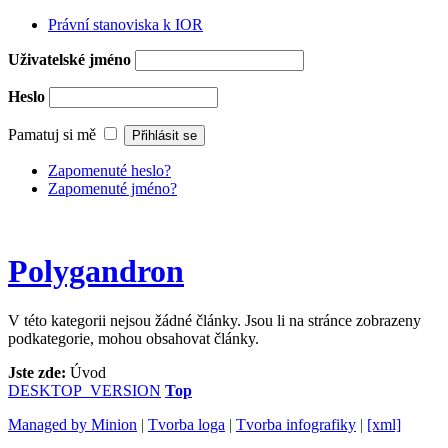
Právní stanoviska k IOR
Uživatelské jméno
Heslo
Pamatuj si mě
Zapomenuté heslo?
Zapomenuté jméno?
Polygandron
V této kategorii nejsou žádné články. Jsou li na stránce zobrazeny
podkategorie, mohou obsahovat články.
Jste zde:
Úvod
DESKTOP_VERSION
Top
Managed by Minion
|
Tvorba loga
|
Tvorba infografiky
|
[xml]