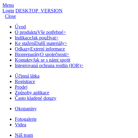
Menu
Login
DESKTOP_VERSION
Close
Úvod
O produktu
Vše potřebné
>
Indikace
Jak používat
>
Ke stažení
Další materiály
>
Odkazy
Externí informace
Biopreparáty
O společnosti
>
Kontakty
Jak se s námi spojit
Integrovaná ochrana rostlin (IOR)
>
Účinná látka
Registrace
Prodej
Způsoby aplikace
Často kladené dotazy
Okopaniny
Fotogalerie
Videa
Náš team